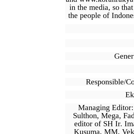
Pembangunan Daerah (BPD) guna menghadirkan layanan keua
in the media, so tha
efisien, dan berdaya saing. Salah...
the people of Indone
Genera
Responsible/Co
Ek
Managing Editor:
Sulthon, Mega, Fad
editor of SH Ir. 
Kusuma, MM, Veky