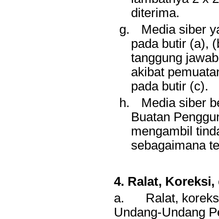
diterima.
g.
Media siber 
pada butir (a), (
tanggung jawab
akibat pemuata
pada butir (c).
h.
Media siber b
Buatan Pengguna
mengambil tinda
sebagaimana ter
4. Ralat, Koreksi
a.
Ralat, korek
Undang-Undang Pers