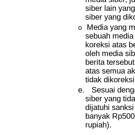
siber lain yan
siber yang diko
Media yang me
o
sebuah media 
koreksi atas b
oleh media si
berita tersebu
atas semua ak
tidak dikoreksi
e.
Sesuai deng
siber yang tid
dijatuhi sanks
banyak Rp500.
rupiah).