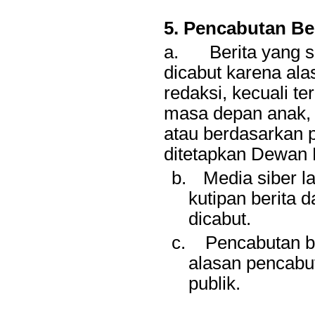
5. Pencabutan Be
a.
Berita yang s
dicabut karena ala
redaksi, kecuali t
masa depan anak, 
atau berdasarkan 
ditetapkan Dewan 
b.
Media siber l
kutipan berita d
dicabut.
c.
Pencabutan be
alasan pencab
publik.