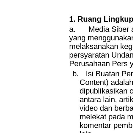
1. Ruang Lingku
a.
Media Siber 
yang menggunakan
melaksanakan kegia
persyaratan Unda
Perusahaan Pers y
b.
Isi Buatan P
Content) adalah
dipublikasikan 
antara lain, art
video dan berb
melekat pada me
komentar pemba