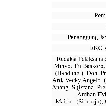
Perkuat Sinergi
Langkah tersebut merupakan wujud...
Antar BPD, Bank
Jatim dan Bank
NTT Jalin Kerja
Pem
Sama Layanan
Jasa Remitansi
Kemitraan
Penanggung Ja
EKO 
Redaksi Pelaksana 
Minyo, Tri Baskor
(Bandung ), Doni P
Ard, Vecky Angelo (J
Anang S (Istana Pres
, Ardhan FM,
Maida (Sidoarjo), 