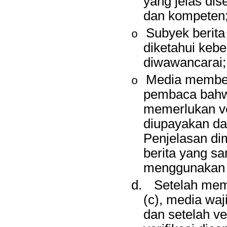
yang jelas dis
dan kompeten
Subyek berita
o
diketahui keb
diwawancarai;
Media member
o
pembaca bahwa
memerlukan ver
diupayakan da
Penjelasan dim
berita yang s
menggunakan h
d.
Setelah memu
(c), media waj
dan setelah ver