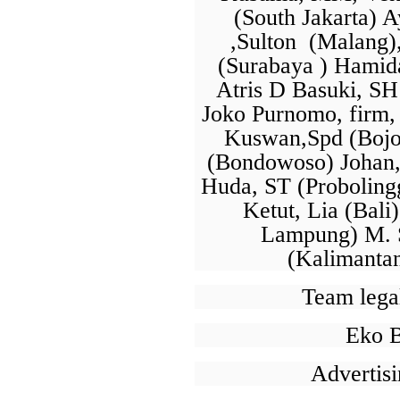
(South Jakarta) A
,Sulton (Malang)
(Surabaya ) Hamida,
Atris D Basuki, SH 
Joko Purnomo, firm
Kuswan,Spd (Bojo
(Bondowoso) Johan, 
Huda, ST (Probolingg
Ketut, Lia (Bal
Lampung) M. S
(Kalimantan
Team lega
Eko 
Advertis