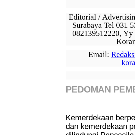
Editorial / Advertis
Surabaya Tel 031 5
082139512220, Yy 
Koran
Email:
Redaks
kor
PEDOMAN PEMB
Kemerdekaan berpen
dan kemerdekaan pe
dilindungi Pancasi