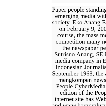
Paper people standing
emerging media with
society, Eko Anang E
on February 9, 200
course, the mass me
competition many ne
the newspaper pe
Sutrisno Anang, SE i
media company in Ea
Indonesian Journali
September 1968, the a
Last Updated on Jul 24 2026
mengkompen news t
Perkuat Sinergi Antar BPD, Bank Jatim dan Ban
People CyberMedia v
Layanan Jasa Remitansi Kemitraan
edition of the Pe
internet site has W
SURABAYA,KORANRAKYAT.COM,- 22 Juli 2026. PT Bank 
Tbk (Bank Jatim) terus memperkuat transformasi digital dan ko
and www.koranrakyat.