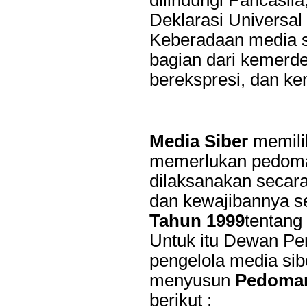
Deklarasi Universa
Keberadaan media s
bagian dari kemerd
berekspresi, dan k
Media Siber
memilik
memerlukan pedoma
dilaksanakan secara
dan kewajibannya s
Tahun 1999
tentang 
Untuk itu Dewan Per
pengelola media sib
menyusun
Pedoman
berikut :