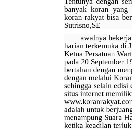
Tentunya dengan sem
Antar KUB, Kinerja
Konsolidasi Bank
banyak koran yang 
Jatim Tumbuh
koran rakyat bisa be
Positif pada
Semester I 2026
Sutrisno,SE
awalnya bekerja
harian terkemuka di 
Bank Jatim dan
PCI Muslimat NU
Ketua Persatuan Wart
Hong Kong Jalin
pada 20 September 19
Kerja Sama
Pemanfaatan
bertahan dengan men
Layanan Remitansi
dengan melalui Koran 
bagi PMI
Bank Jatim Dukung
sehingga selain edisi
Misi Dagang Dan
Last Updated on Jul 30 2026
situs internet memil
Investasi Pemprov
Jatim Di Hongkong
www.koranrakyat.com
Perkuat Sinergi Antar KUB, Kinerja Konsolidasi
Bagi UMKM
adalah untuk berjuan
pada Semester I 2026
menampung Suara Hati
SURABAYA,KORANRAKYAT.COM,- 29 Juli 2026. PT Bank 
ketika keadilan terluk
Tbk (Bank Jatim) terus memperkuat perannya sebagai entit
(KUB) melalui berbagai sinergi strategis bersama bank pem