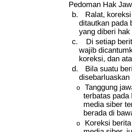
Pedoman Hak Jawa
b.
Ralat, koreks
ditautkan pada b
yang diberi hak
c.
Di setiap beri
wajib dicantum
koreksi, dan at
d.
Bila suatu ber
disebarluaskan 
Tanggung jawa
o
terbatas pada 
media siber te
berada di bawa
Koreksi berit
o
media siber, j