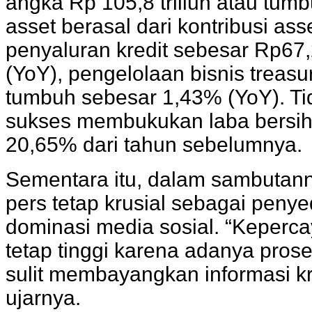
angka Rp 105,8 triliun atau tu
asset berasal dari kontribusi ass
penyaluran kredit sebesar Rp67,
(YoY), pengelolaan bisnis treasu
tumbuh sebesar 1,43% (YoY). Tid
sukses membukukan laba bersih s
20,65% dari tahun sebelumnya.
Sementara itu, dalam sambutan
pers tetap krusial sebagai penye
dominasi media sosial. “Kepercay
tetap tinggi karena adanya proses
sulit membayangkan informasi k
ujarnya.