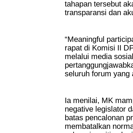
tahapan tersebut a
transparansi dan aku
“Meaningful partici
rapat di Komisi II D
melalui media sosia
pertanggungjawabkan
seluruh forum yang a
Last Updated on Jul 28 2026
Ia menilai, MK mam
negative legislato
Bank Jatim Dukung Misi Dagang Dan Investasi
Bagi UMKM
batas pencalonan p
membatalkan norma.
HONG KONG, KORANRAKYAT.COM,-23 Juli 2026. PT Bank 
Tbk (Bank Jatim) terus mendorong pertumbuhan ekonomi daer