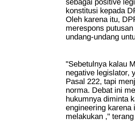
sebagai positive leg
dukungan terhadap kegiatan Misi Dagang dan Investasi Peme
konstitusi kepada D
digelar di Regal Hotel Hong Kong pada Kamis...
Oleh karena itu, D
merespons putusan
undang-undang untu
"Sebetulnya kalau M
negative legislator
Pasal 222, tapi men
norma. Debat ini me
hukumnya diminta k
engineering karena i
melakukan ," terang 