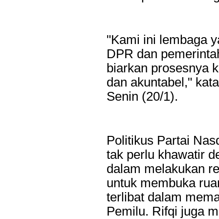
"Kami ini lembaga ya
DPR dan pemerintah
biarkan prosesnya 
dan akuntabel," kat
Last Updated on Jul 28 2026
Senin (20/1).
Bank Jatim dan PCI Muslimat NU Hong Kong Ja
Layanan Remitansi bagi PMI
HONG KONG, KORANRAKYAT.COM24 Juli 2026. PT Bank P
Politikus Partai N
Tbk (Bank Jatim) terus memperkuat komitmennya dalam mem
keuangan bagi Pekerja Migran Indonesia (PMI). Komitmen ter
tak perlu khawatir 
penandatanganan Perjanjian Kerja Sama (PKS) antara...
dalam melakukan rek
untuk membuka ruan
terlibat dalam mem
Pemilu. Rifqi juga 