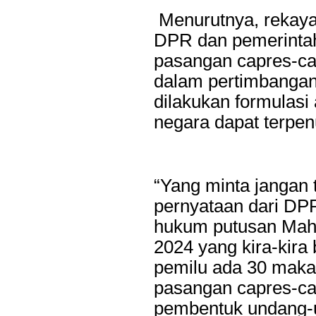
Menurutnya, rekaya
Last Updated on Jul 24 2026
DPR dan pemerintah
Perkuat Sinergi Antar BPD, Bank Jatim dan Ban
pasangan capres-ca
Layanan Jasa Remitansi Kemitraan
dalam pertimbanga
SURABAYA,KORANRAKYAT.COM,- 22 Juli 2026. PT Bank 
dilakukan formulasi
Tbk (Bank Jatim) terus memperkuat transformasi digital dan ko
Pembangunan Daerah (BPD) guna menghadirkan layanan keua
negara dapat terpen
efisien, dan berdaya saing. Salah...
“Yang minta jangan 
pernyataan dari DPR
hukum putusan Mah
2024 yang kira-kira 
pemilu ada 30 mak
pasangan capres-caw
pembentuk undang-u