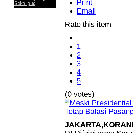
penghargaan Top Digital Application...
Print
Sekaligus
Email
Rate this item
Perkuat Sinergi
1
Antar KUB, Kinerja
2
Konsolidasi Bank
Jatim Tumbuh
3
Positif pada
Semester I 2026
4
5
(0 votes)
Bank Jatim dan
PCI Muslimat NU
Hong Kong Jalin
Kerja Sama
Pemanfaatan
Layanan Remitansi
JAKARTA,KORAN
bagi PMI
Bank Jatim Dukung