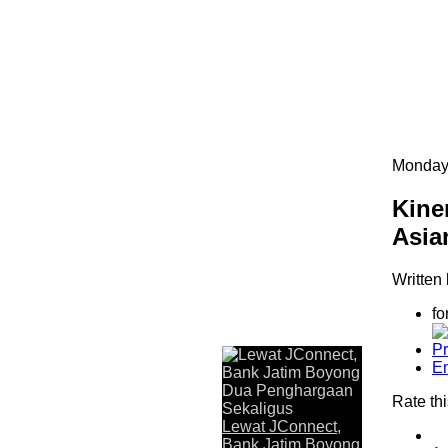
Monday,
Kine
Asia
Written
fo
Last Updated on Jul 31 2026
Pr
E
Lewat JConnect, Bank Jati
Rate thi
JAKARTA,KORANRAKYAT.COM,- 30 J
Lewat JConnect,
Timur Tbk (Bank Jatim) dalam mengha
Bank Jatim Boyong