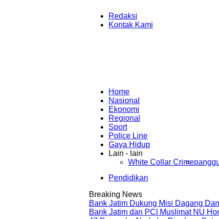
Redaksi
Kontak Kami
Home
Nasional
Ekonomi
Regional
Sport
Police Line
Gaya Hidup
Lain - lain
White Collar Crime
panggu
Pendidikan
Breaking News
Bank Jatim Dukung Misi Dagang Dan
Bank Jatim dan PCI Muslimat NU Ho