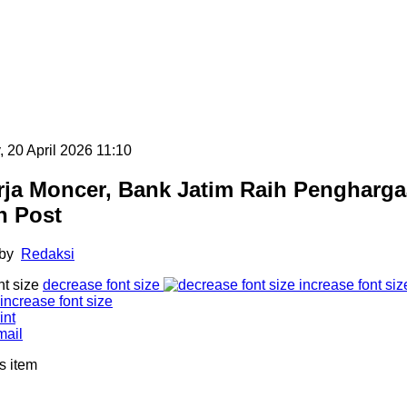
 20 April 2026 11:10
rja Moncer, Bank Jatim Raih Pengharga
n Post
 by
Redaksi
nt size
decrease font size
increase font siz
int
mail
m Boyong Dua Penghargaan Sekaligus
s item
uli 2026. Komitmen PT Bank Pembangunan Daerah Jawa
dirkan layanan perbankan digital yang inovatif kembali