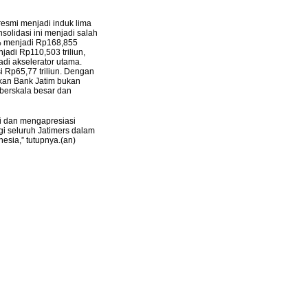
resmi menjadi induk lima
olidasi ini menjadi salah
3% menjadi Rp168,855
jadi Rp110,503 triliun,
adi akselerator utama.
 Rp65,77 triliun. Dengan
ikan Bank Jatim bukan
 berskala besar dan
i dan mengapresiasi
i seluruh Jatimers dalam
sia,” tutupnya.(an)