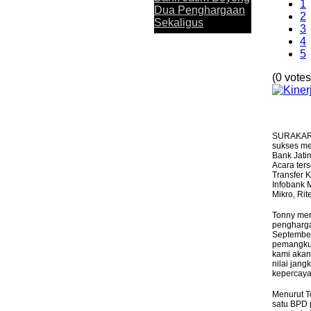
memperoleh apresiasi. Melalui aplika
1
Dua Penghargaan
penghargaan Top Digital Application..
2
Sekaligus
3
4
5
(0 votes
Perkuat Sinergi
Antar KUB, Kinerja
SURAKART
Konsolidasi Bank
sukses me
Jatim Tumbuh
Bank Jati
Positif pada
Acara ter
Transfer 
Semester I 2026
Infobank 
Mikro, Ri
Tonny mer
pengharga
Bank Jatim dan
September
PCI Muslimat NU
pemangku 
kami akan
Hong Kong Jalin
nilai jan
Kerja Sama
kepercaya
Pemanfaatan
Layanan Remitansi
Menurut T
satu BPD p
bagi PMI