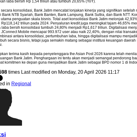
n laba bersih Rp 1,54 triliun atau tumbuh 20,65% (YoY).
ecara konsolidasi, Bank Jatim mencatat lonjakan kinerja yang signifikan setelah 
i Bank NTB Syariah, Bank Banten, Bank Lampung, Bank Sultra, dan Bank NTT. Kons
or utama penguatan skala bisnis. Total aset konsolidasi Bank Jatim melonjak 42,9
ari Rp118,142 triliun pada 2024. Penyaluran kredit juga meningkat tajam 46,65% men
inerja Konsolidasi Bank Jatim Tumbuh Positif
laba bersih konsolidasi tumbuh 24,80% menjadi Rp1,617 triliun. Digitalisasi menj
JConnect Mobile mencapai 993.972 user atau naik 22,40%, dengan nilai transaksi
ombinasi antara konsolidasi, pertumbuhan laba, hingga digitalisasi mampu menjad
buh secara bisnis, tetapi juga semakin matang sebagai institusi keuangan daerah
Juli 2026. PT Bank Pembangunan Daerah Jawa Timur
si.
perannya sebagai entitas utama dalam Kelompok Usaha Bank
pkan terima kasih kepada penyelenggara the Asian Post 2026 karena telah menila
ategis bersama bank pembangunan daerah anggota KUB.
euangan Bank Jatim. Penghargaan ini tentu akan menjadi semangat pendorong bag
t komitmen ke depan guna menjadikan Bank Jatim sebagai BPD nomor 1 di Indone
598
times
Last modified on Monday, 20 April 2026 11:17
ed in
Regional
si