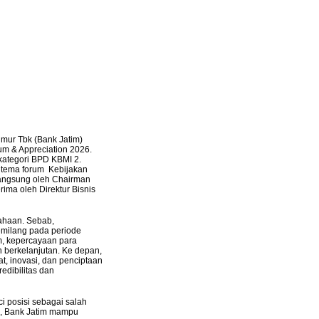
ur Tbk (Bank Jatim)
um & Appreciation 2026.
 kategori BPD KBMI 2.
t tema forum Kebijakan
angsung oleh Chairman
ima oleh Direktur Bisnis
sahaan. Sebab,
emilang pada periode
im, kepercayaan para
 berkelanjutan. Ke depan,
, inovasi, dan penciptaan
edibilitas dan
i posisi sebagai salah
25, Bank Jatim mampu