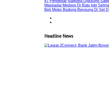
47 Pengedar Narkoba Digulung Satr
Waspadai Medsos Di Batu Istri Seli
Beli Motor Bodong Berujung Di Sel 
Headline News