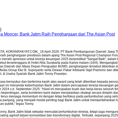
si digital JConnect Mobile, Bank Jatim sukses meraih
.
)
A, KORANRAKYAT.COM,_16 April 2026. PT Bank Pembangunan Daerah Jawa Tim
raih penghargaan prestisius dalam ajang The Asian Post Regional Champion For
m meraih apresiasi untuk kinerja keuangan 2025 berpredikat "Sangat Baik", dalam
sebut terselenggara di Hotel Alila Surakarta pada Kamis malam (16/4). Mengangka
Kas Daerah dan Masa Depan Penguatan BUMD, penghargaan tersebut diberikan l
Media Group Eko B. Supriyanto serta Dewan Pakar Infobank Sigit Pramono dan diter
tel, & Usaha Syariah Bank Jatim Tonny Prasetyo.
asa bersyukur dan berterima kasih atas award yang telah diberikan kepada peru
an ini menandai keberhasilan Bank Jatim dalam pencapaian kinerja keuangan g
 2024 s.d. September 2025. "Hasil ini merupakan buah dari kerja keras seluruh t
kepentingan, serta komitmen kami dalam menjalankan strategi secara disiplin dan
 terus menjaga momentum ini dengan tetap berfokus pada pertumbuhan yang sehat
gka panjang, yang menjadi modal penting bagi Bank Jatim untuk mempertahankan kr
an publik,” tegas Tonny.
onny, Bank Jatim tidak sekadar mencatat pertumbuhan kinerja, tetapi juga mengunc
aling agresif dalam konsolidasi dan transformasi digital. Terbukti, sepanjang 20