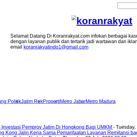
Selamat Datang Di Koranrakyat.com infokan berbagai kas
dengan layanan publik dan tertarik jadi wartawan dan ikla
email
koranrakyatindo1@gmail.com
ng Politik
Jatim Rek
Properti
Metro Jabar
Metro Madura
 Investasi Pemprov Jatim Di Hongkong Bagi UMKM
- Tuesday,
ng Kong Jalin Kerja Sama Pemanfaatan Layanan Remitansi ba