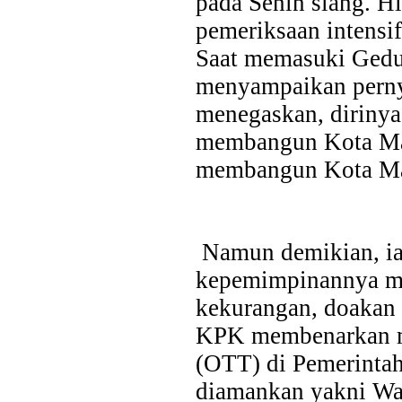
pada Senin siang. H
pemeriksaan intensif
Saat memasuki Gedu
menyampaikan perny
menegaskan, dirinya 
membangun Kota Mad
Last Updated on Jul 28 2026
membangun Kota Mad
Bank Jatim dan PCI Muslimat NU Hong Kong Ja
Layanan Remitansi bagi PMI
HONG KONG, KORANRAKYAT.COM24 Juli 2026. PT Bank P
Namun demikian, i
Tbk (Bank Jatim) terus memperkuat komitmennya dalam mem
kepemimpinannya ma
keuangan bagi Pekerja Migran Indonesia (PMI). Komitmen ter
penandatanganan Perjanjian Kerja Sama (PKS) antara...
kekurangan, doakan 
KPK membenarkan me
(OTT) di Pemerintah
diamankan yakni Wa