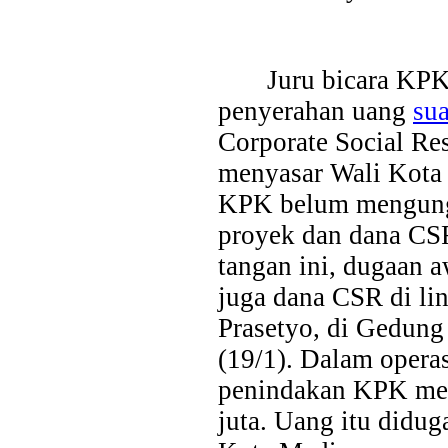
Juru bicara KPK
penyerahan uang
su
Corporate Social Re
menyasar Wali Kota
KPK belum mengungka
proyek dan dana CSR
tangan ini, dugaan a
juga dana CSR di l
Prasetyo, di Gedung
Last Updated on Jul 28 2026
(19/1). Dalam operas
Bank Jatim Dukung Misi Dagang Dan Investasi
penindakan KPK men
Bagi UMKM
juta. Uang itu didug
HONG KONG, KORANRAKYAT.COM,-23 Juli 2026. PT Bank 
Tbk (Bank Jatim) terus mendorong pertumbuhan ekonomi daer