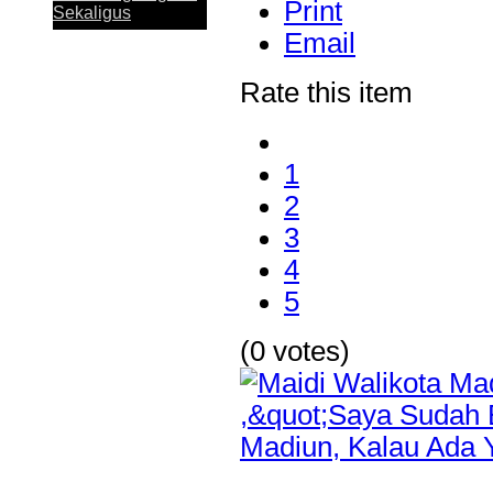
penghargaan Top Digital Application...
Print
Sekaligus
Email
Rate this item
Perkuat Sinergi
1
Antar KUB, Kinerja
Konsolidasi Bank
2
Jatim Tumbuh
3
Positif pada
Semester I 2026
4
5
Bank Jatim dan
(0 votes)
PCI Muslimat NU
Hong Kong Jalin
Kerja Sama
Pemanfaatan
Layanan Remitansi
bagi PMI
Bank Jatim Dukung