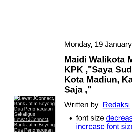
Monday, 19 January
Maidi Walikota
KPK ,"Saya Sud
Kota Madiun, K
Saja ,"
Last Updated on Jul 31 2026
Written by
Redaksi
Lewat JConnect, Bank Jatim Boyong Dua Peng
font size
decreas
JAKARTA,KORANRAKYAT.COM,- 30 Juli 2026. Komitmen P
Lewat JConnect,
Timur Tbk (Bank Jatim) dalam menghadirkan layanan perbankan
increase font siz
Bank Jatim Boyong
memperoleh apresiasi. Melalui aplikasi digital JConnect Mobi
Dua Penghargaan