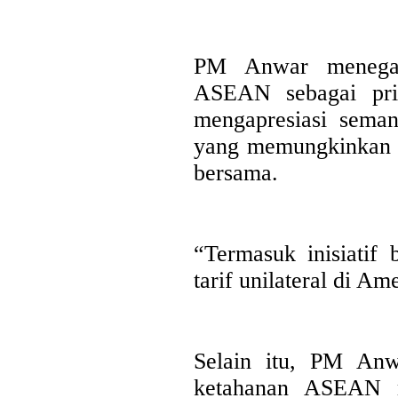
dukungan terhadap kegiatan Misi Dagang dan Investasi Peme
digelar di Regal Hotel Hong Kong pada Kamis...
PM Anwar menegask
ASEAN sebagai pri
mengapresiasi seman
yang memungkinkan 
bersama.
“Termasuk inisiatif
tarif unilateral di Am
Selain itu, PM Anw
ketahanan ASEAN me