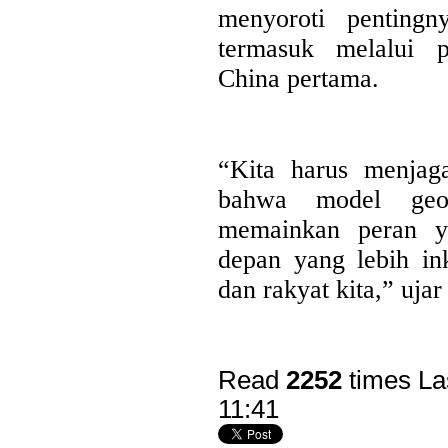
menyoroti pentingn
Last Updated on Jul 24 2026
termasuk melalui
Perkuat Sinergi Antar BPD, Bank Jatim dan Ban
China pertama.
Layanan Jasa Remitansi Kemitraan
SURABAYA,KORANRAKYAT.COM,- 22 Juli 2026. PT Bank 
Tbk (Bank Jatim) terus memperkuat transformasi digital dan ko
“Kita harus menjaga
Pembangunan Daerah (BPD) guna menghadirkan layanan keua
efisien, dan berdaya saing. Salah...
bahwa model geo
memainkan peran y
depan yang lebih in
dan rakyat kita,” uj
Read
2252
times
La
11:41