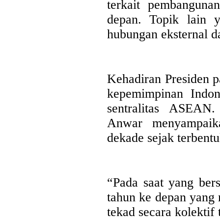
terkait pembangun
depan. Topik lain y
hubungan eksternal d
Kehadiran Presiden p
kepemimpinan Indone
sentralitas ASEA
Anwar menyampaik
dekade sejak terben
Last Updated on Jul 28 2026
Bank Jatim Dukung Misi Dagang Dan Investasi
“Pada saat yang ber
Bagi UMKM
tahun ke depan yang
HONG KONG, KORANRAKYAT.COM,-23 Juli 2026. PT Bank 
tekad secara kolektif 
Tbk (Bank Jatim) terus mendorong pertumbuhan ekonomi daer