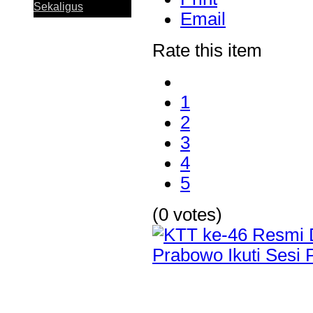
Sekaligus
Email
Rate this item
1
Perkuat Sinergi
Antar KUB, Kinerja
2
Konsolidasi Bank
Jatim Tumbuh
3
Positif pada
4
Semester I 2026
5
(0 votes)
Bank Jatim dan
PCI Muslimat NU
Hong Kong Jalin
Kerja Sama
Pemanfaatan
Layanan Remitansi
bagi PMI
Bank Jatim Dukung