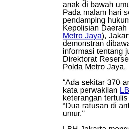
anak di bawah umu
Pada malam hari se
pendamping hukum
Kepolisian Daerah 
Metro Jaya
), Jaka
demonstran dibawa
informasi tentang 
Direktorat Resers
Polda Metro Jaya.
“Ada sekitar 370-a
kata perwakilan
LB
keterangan tertuli
“Dua ratusan di a
umur."
LBH Jakarta menga