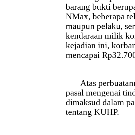
barang bukti berup
NMax, beberapa te
maupun pelaku, se
kendaraan milik ko
kejadian ini, korb
mencapai Rp32.700
Atas perbuatan
pasal mengenai ti
Last Updated on Jul 28 2026
dimaksud dalam pa
Bank Jatim Dukung Misi Dagang Dan Investasi
tentang KUHP.
Bagi UMKM
HONG KONG, KORANRAKYAT.COM,-23 Juli 2026. PT Bank 
Tbk (Bank Jatim) terus mendorong pertumbuhan ekonomi daer