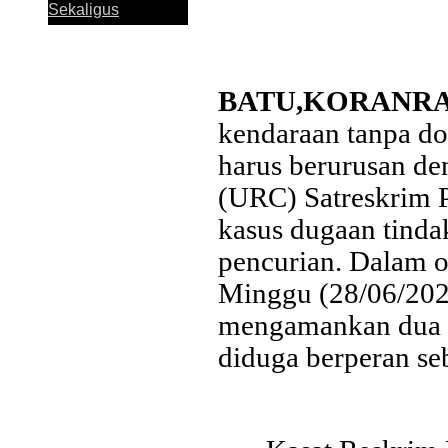
Sekaligus
BATU,KORANR
kendaraan tanpa d
Perkuat Sinergi
harus berurusan d
Antar KUB, Kinerja
Konsolidasi Bank
(URC) Satreskrim 
Jatim Tumbuh
Positif pada
kasus dugaan tinda
Semester I 2026
pencurian. Dalam o
Minggu (28/06/2026
Bank Jatim dan
mengamankan dua 
PCI Muslimat NU
Hong Kong Jalin
diduga berperan se
Kerja Sama
Pemanfaatan
Layanan Remitansi
bagi PMI
Bank Jatim Dukung