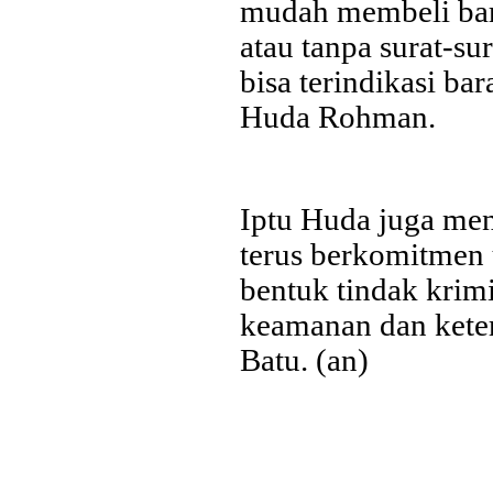
mudah membeli bar
Last Updated on Jul 24 2026
atau tanpa surat-su
Perkuat Sinergi Antar BPD, Bank Jatim dan Ban
bisa terindikasi bar
Layanan Jasa Remitansi Kemitraan
Huda Rohman.
SURABAYA,KORANRAKYAT.COM,- 22 Juli 2026. PT Bank 
Tbk (Bank Jatim) terus memperkuat transformasi digital dan ko
Pembangunan Daerah (BPD) guna menghadirkan layanan keua
efisien, dan berdaya saing. Salah...
Iptu Huda juga me
terus berkomitmen 
bentuk tindak krim
keamanan dan keter
Batu. (an)