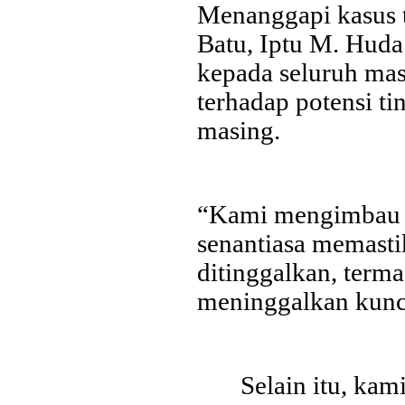
Menanggapi kasus t
dukungan terhadap kegiatan Misi Dagang dan Investasi Peme
digelar di Regal Hotel Hong Kong pada Kamis...
Batu, Iptu M. Hud
kepada seluruh mas
terhadap potensi t
masing.
“Kami mengimbau 
senantiasa memast
ditinggalkan, term
meninggalkan kunc
Selain itu, kam