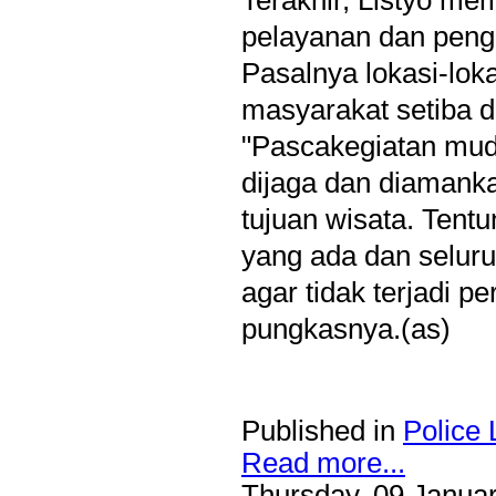
Terakhir, Listyo me
pelayanan dan penga
Pasalnya lokasi-loka
masyarakat setiba di
"Pascakegiatan mudi
dijaga dan diamanka
tujuan wisata. Tent
yang ada dan selur
agar tidak terjadi pe
pungkasnya.(as)
Published in
Police 
Read more...
Thursday, 09 Janua