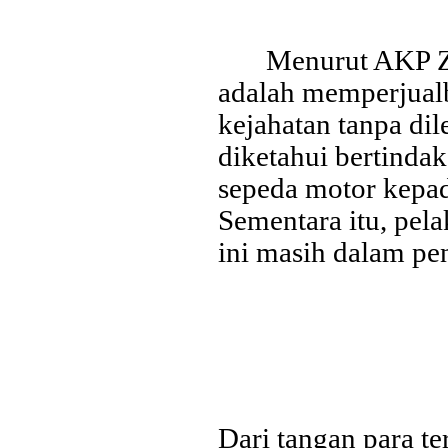
Menurut AKP Z
adalah memperjualb
kejahatan tanpa d
diketahui bertinda
Last Updated on Jul 28 2026
sepeda motor kepa
Bank Jatim dan PCI Muslimat NU Hong Kong Ja
Sementara itu, pela
Layanan Remitansi bagi PMI
ini masih dalam pen
HONG KONG, KORANRAKYAT.COM24 Juli 2026. PT Bank P
Tbk (Bank Jatim) terus memperkuat komitmennya dalam mem
keuangan bagi Pekerja Migran Indonesia (PMI). Komitmen ter
penandatanganan Perjanjian Kerja Sama (PKS) antara...
Dari tangan para te