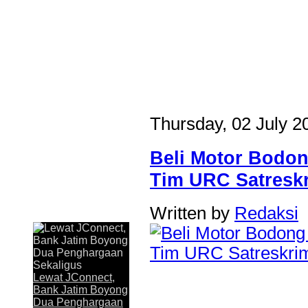
Thursday, 02 July 2
Beli Motor Bodon
Tim URC Satreskr
Written by
Redaksi
Last Updated on Jul 31 2026
Lewat JConnect, Bank Jatim Boyong Dua Peng
JAKARTA,KORANRAKYAT.COM,- 30 Juli 2026. Komitmen P
Lewat JConnect,
Timur Tbk (Bank Jatim) dalam menghadirkan layanan perbankan
Bank Jatim Boyong
memperoleh apresiasi. Melalui aplikasi digital JConnect Mobi
Dua Penghargaan
penghargaan Top Digital Application...