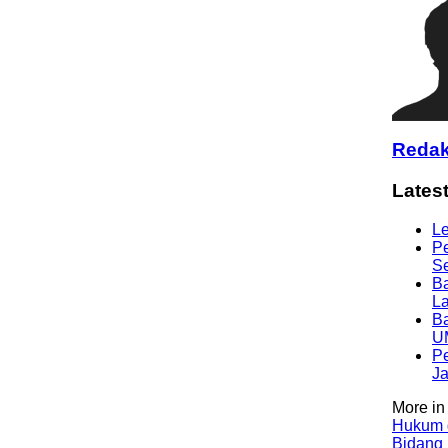
Redak
Lates
Le
Pe
Se
Ba
La
Ba
U
Last Updated on Jul 28 2026
Pe
Ja
Bank Jatim Dukung Misi Dag
Bagi UMKM
More in 
Hukum 
Bidang
HONG KONG, KORANRAKYAT.COM,-23