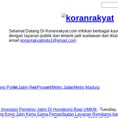
Selamat Datang Di Koranrakyat.com infokan berbagai kas
dengan layanan publik dan tertarik jadi wartawan dan ikla
email
koranrakyatindo1@gmail.com
ng Politik
Jatim Rek
Properti
Metro Jabar
Metro Madura
 Investasi Pemprov Jatim Di Hongkong Bagi UMKM
- Tuesday,
ng Kong Jalin Kerja Sama Pemanfaatan Layanan Remitansi ba