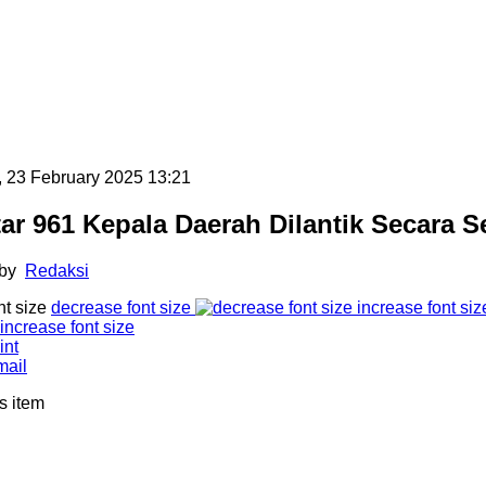
 23 February 2025 13:21
tar 961 Kepala Daerah Dilantik Secara S
 by
Redaksi
nt size
decrease font size
increase font siz
int
mail
s item
m Boyong Dua Penghargaan Sekaligus
uli 2026. Komitmen PT Bank Pembangunan Daerah Jawa
dirkan layanan perbankan digital yang inovatif kembali