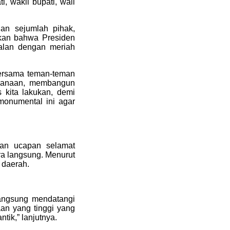
, wakil bupati, wali
gan sejumlah pihak,
kan bahwa Presiden
alan dengan meriah
Bersama teman-teman
ncanaan, membangun
 kita lakukan, demi
monumental ini agar
kan ucapan selamat
ra langsung. Menurut
 daerah.
langsung mendatangi
an yang tinggi yang
tik,” lanjutnya.