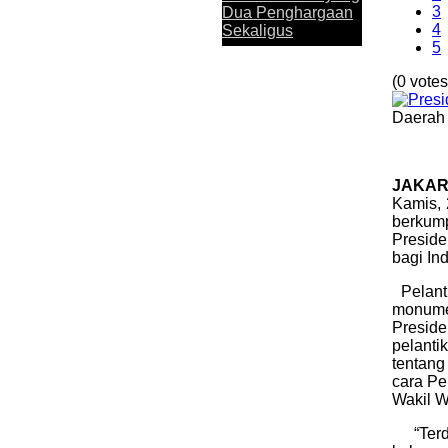
memperoleh apresiasi. Melalui aplika
3
Dua Penghargaan
penghargaan Top Digital Application..
4
Sekaligus
5
(0 votes
Daerah 
Perkuat Sinergi
Antar KUB, Kinerja
JAKAR
Konsolidasi Bank
Kamis, 
Jatim Tumbuh
berkump
Positif pada
Presid
Semester I 2026
bagi In
Pelan
monumen
Presid
Bank Jatim dan
pelanti
PCI Muslimat NU
tentan
Hong Kong Jalin
cara Pe
Kerja Sama
Wakil W
Pemanfaatan
Layanan Remitansi
“Te
bagi PMI