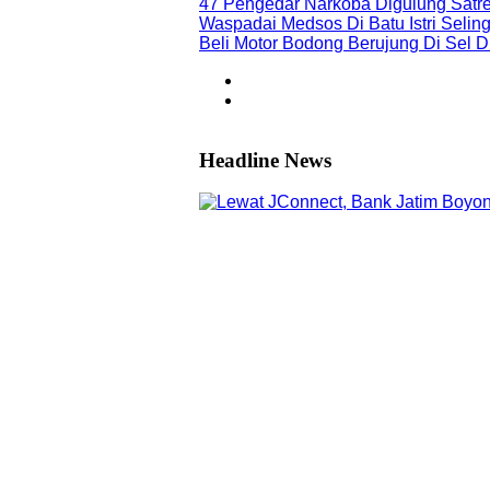
47 Pengedar Narkoba Digulung Satr
Waspadai Medsos Di Batu Istri Seli
Beli Motor Bodong Berujung Di Sel 
Headline News