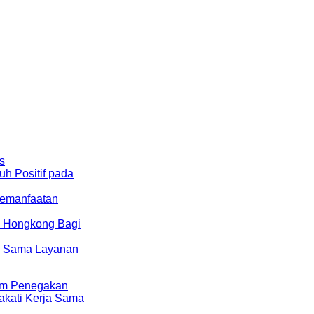
s
uh Positif pada
Pemanfaatan
i Hongkong Bagi
ja Sama Layanan
lam Penegakan
pakati Kerja Sama