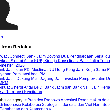
si
t from Redaksi
wat JConnect, Bank Jatim Boyong Dua Penghargaan Sekaligu
rkuat Sinergi Antar KUB, Kinerja Konsolidasi Bank Jatim Tumb
mester I 2026
nk Jatim dan PCI Muslimat NU Hong Kong Jalin Kerja Sama 
yanan Remitansi bagi PMI
nk Jatim Dukung Misi Dagang Dan Investasi Pemprov Jatim D
MKM
rkuat Sinergi Antar BPD, Bank Jatim dan Bank NTT Jalin Ker
sa Remitansi Kemitraan
ang Dan Investasi Pemprov Jatim Di Hongkong
this category:
« Presiden Prabowo Apresiasi Peran Hakim da
di Indonesia
Kolaborasi Strategis, Indonesia dan Viet Nam Se
 Pertahanan dan Keamanan »
 Juli 2026. PT Bank Pembangunan Daerah Jawa Timur