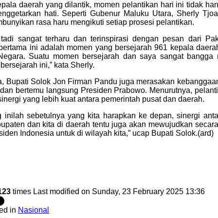
pala daerah yang dilantik, momen pelantikan hari ini tidak han
nggetarkan hati. Seperti Gubenur Maluku Utara, Sherly Tjoa
unyikan rasa haru mengikuti setiap prosesi pelantikan.
tadi sangat terharu dan terinspirasi dengan pesan dari P
ertama ini adalah momen yang bersejarah 961 kepala daerah 
 Negara. Suatu momen bersejarah dan saya sangat bangga m
ersejarah ini,” kata Sherly.
, Bupati Solok Jon Firman Pandu juga merasakan kebangga
k dan bertemu langsung Presiden Prabowo. Menurutnya, pelanti
sinergi yang lebih kuat antara pemerintah pusat dan daerah.
t NU Hong Kong Jalin Kerja Sama Pemanfaatan
 inilah sebetulnya yang kita harapkan ke depan, sinergi ant
upaten dan kita di daerah tentu juga akan mewujudkan secar
siden Indonesia untuk di wilayah kita,” ucap Bupati Solok.(ard)
Juli 2026. PT Bank Pembangunan Daerah Jawa Timur
 komitmennya dalam memberikan kemudahan layanan
sia (PMI). Komitmen tersebut diwujudkan melalui
ama (PKS) antara...
123
times
Last modified on Sunday, 23 February 2025 13:36
ed in
Nasional