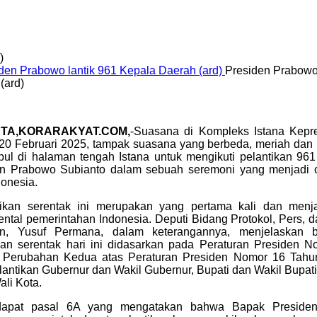
si digital JConnect Mobile, Bank Jatim sukses meraih
.
)
Presiden Prabowo 
(ard)
TA,KORARAKYAT.COM,
-Suasana di Kompleks Istana Kepr
20 Februari 2025, tampak suasana yang berbeda, meriah dan 
ul di halaman tengah Istana untuk mengikuti pelantikan 961
en Prabowo Subianto dalam sebuah seremoni yang menjadi c
donesia.
tikan serentak ini merupakan yang pertama kali dan menj
tal pemerintahan Indonesia. Deputi Bidang Protokol, Pers, d
en, Yusuf Permana, dalam keterangannya, menjelaskan 
kan serentak hari ini didasarkan pada Peraturan Presiden 
g Perubahan Kedua atas Peraturan Presiden Nomor 16 Tahun
lantikan Gubernur dan Wakil Gubernur, Bupati dan Wakil Bupati,
ali Kota.
rdapat pasal 6A yang mengatakan bahwa Bapak Preside