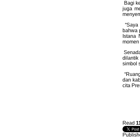
Bagi ke
juga me
menyemb
“Saya 
bahwa p
Istana
momen b
Senada
dilanti
Last Updated on Jul 28 2026
simbol 
Bank Jatim dan PCI Muslima
“Ruang
Layanan Remitansi bagi PMI
dan kab
cita Pre
HONG KONG, KORANRAKYAT.COM24 
Tbk (Bank Jatim) terus memperkuat
keuangan bagi Pekerja Migran Indone
penandatanganan Perjanjian Kerja S
Read
1
Publish