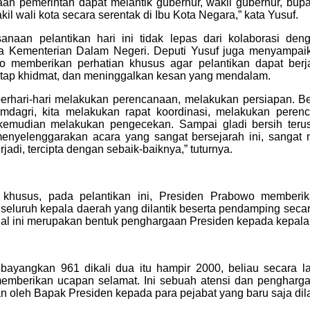
an pemerintah dapat melantik gubernur, wakil gubernur, bupati
kil wali kota secara serentak di Ibu Kota Negara,” kata Yusuf.
sanaan pelantikan hari ini tidak lepas dari kolaborasi den
ma Kementerian Dalam Negeri. Deputi Yusuf juga menyampai
inerja Konsolidasi Bank Jatim Tumbuh Positif
o memberikan perhatian khusus agar pelantikan dapat berj
tetap khidmat, dan meninggalkan kesan yang mendalam.
Juli 2026. PT Bank Pembangunan Daerah Jawa Timur
erhari-hari melakukan perencanaan, melakukan persiapan. 
perannya sebagai entitas utama dalam Kelompok Usaha Bank
emdagri, kita melakukan rapat koordinasi, melakukan pere
ategis bersama bank pembangunan daerah anggota KUB.
kemudian melakukan pengecekan. Sampai gladi bersih terus
enyelenggarakan acara yang sangat bersejarah ini, sangat 
rjadi, tercipta dengan sebaik-baiknya,” tuturnya.
 khusus, pada pelantikan ini, Presiden Prabowo memberi
seluruh kepala daerah yang dilantik beserta pendamping seca
hal ini merupakan bentuk penghargaan Presiden kepada kepala
ibayangkan 961 dikali dua itu hampir 2000, beliau secara 
emberikan ucapan selamat. Ini sebuah atensi dan pengharga
an oleh Bapak Presiden kepada para pejabat yang baru saja dilan