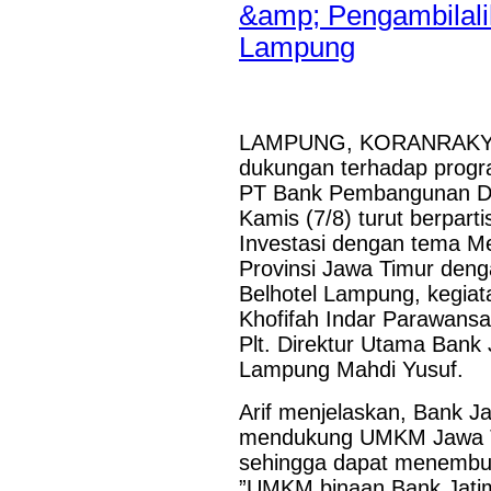
Misi Dagang Dan
Last Updated on Jul 30 2026
Investasi Pemprov
Jatim Di Hongkong
Perkuat Sinergi Antar KUB, Kinerja Konsolidasi
Bagi UMKM
pada Semester I 2026
SURABAYA,KORANRAKYAT.COM,- 29 Juli 2026. PT Bank 
LAMPUNG, KORANRAKYAT
Tbk (Bank Jatim) terus memperkuat perannya sebagai entit
dukungan terhadap progr
(KUB) melalui berbagai sinergi strategis bersama bank pem
Perkuat Sinergi
PT Bank Pembangunan Dae
Langkah tersebut merupakan wujud...
Antar BPD, Bank
Kamis (7/8) turut berpart
Jatim dan Bank
NTT Jalin Kerja
Investasi dengan tema Me
Sama Layanan
Provinsi Jawa Timur deng
Jasa Remitansi
Belhotel Lampung, kegiat
Kemitraan
Khofifah Indar Parawans
Plt. Direktur Utama Bank
Lampung Mahdi Yusuf.
Arif menjelaskan, Bank J
mendukung UMKM Jawa Ti
sehingga dapat menembus
”UMKM binaan Bank Jatim 