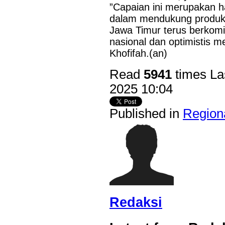
”Capaian ini merupakan h
Last Updated on Jul 24 2026
dalam mendukung produk d
Jawa Timur terus berko
Perkuat Sinergi Antar BPD, Bank Jatim dan Ban
nasional dan optimistis 
Layanan Jasa Remitansi Kemitraan
Khofifah.(an)
SURABAYA,KORANRAKYAT.COM,- 22 Juli 2026. PT Bank 
Read
5941
times
La
Tbk (Bank Jatim) terus memperkuat transformasi digital dan ko
Pembangunan Daerah (BPD) guna menghadirkan layanan keua
2025 10:04
efisien, dan berdaya saing. Salah...
Published in
Region
Redaksi