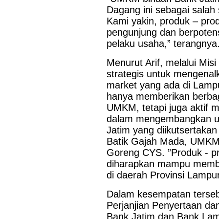
Dagang ini sebagai salah
Kami yakin, produk – pro
pengunjung dan berpotens
pelaku usaha,” terangnya
Menurut Arif, melalui M
strategis untuk mengenal
market yang ada di Lampu
Last Updated on Jul 28 2026
hanya memberikan berbag
Bank Jatim dan PCI Muslimat NU Hong Kong Ja
UMKM, tetapi juga aktif
Layanan Remitansi bagi PMI
dalam mengembangkan u
Jatim yang diikutsertaka
HONG KONG, KORANRAKYAT.COM24 Juli 2026. PT Bank P
Batik Gajah Mada, UMKM
Tbk (Bank Jatim) terus memperkuat komitmennya dalam mem
keuangan bagi Pekerja Migran Indonesia (PMI). Komitmen ter
Goreng CYS. ”Produk - p
penandatanganan Perjanjian Kerja Sama (PKS) antara...
diharapkan mampu membe
di daerah Provinsi Lampun
Dalam kesempatan terseb
Perjanjian Penyertaan da
Bank Jatim dan Bank Lamp