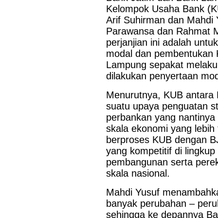
Kelompok Usaha Bank (KU
Arif Suhirman dan Mahdi 
Parawansa dan Rahmat Mir
perjanjian ini adalah unt
modal dan pembentukan K
Lampung sepakat melakuk
dilakukan penyertaan mod
Menurutnya, KUB antara
suatu upaya penguatan str
perbankan yang nantinya 
skala ekonomi yang lebih
berproses KUB dengan B
yang kompetitif di lingk
Last Updated on Jul 28 2026
pembangunan serta pere
skala nasional.
Bank Jatim Dukung Misi Dagang Dan Investasi
Bagi UMKM
Mahdi Yusuf menambahkan
banyak perubahan – perub
HONG KONG, KORANRAKYAT.COM,-23 Juli 2026. PT Bank 
sehingga ke depannya Ba
Tbk (Bank Jatim) terus mendorong pertumbuhan ekonomi daer