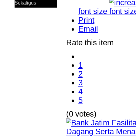
Sekaligus
font size
Print
Email
Rate this item
Perkuat Sinergi
Antar KUB, Kinerja
Konsolidasi Bank
Jatim Tumbuh
1
Positif pada
Semester I 2026
2
3
4
Bank Jatim dan
5
PCI Muslimat NU
Hong Kong Jalin
Kerja Sama
(0 votes)
Pemanfaatan
Layanan Remitansi
bagi PMI
Bank Jatim Dukung