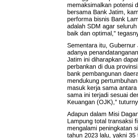
dukungan terhadap kegiatan Misi Dagang dan Investasi Peme
memaksimalkan potensi da
digelar di Regal Hotel Hong Kong pada Kamis...
bersama Bank Jatim, kami
performa bisnis Bank Lam
adalah SDM agar seluruh 
baik dan optimal,” tegasn
Sementara itu, Gubernur
adanya penandatanganan 
Jatim ini diharapkan dap
perbankan di dua provinsi
bank pembangunan daerah 
mendukung pertumbuhan e
masuk kerja sama antara
sama ini terjadi sesuai de
Keuangan (OJK),” tuturny
Adapun dalam Misi Dagan
Lampung total transaksi f
mengalami peningkatan si
tahun 2023 lalu, yakni 35 