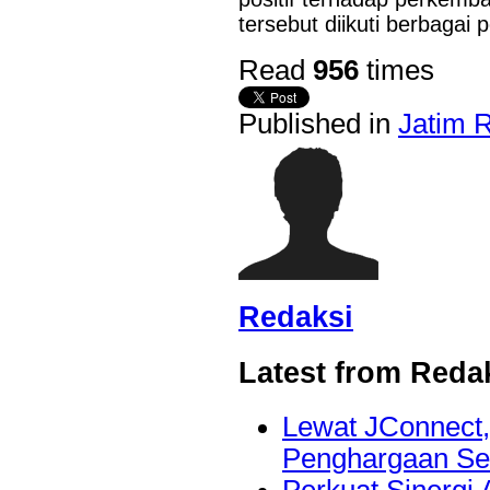
tersebut diikuti berbagai
Last Updated on Jul 24 2026
Read
956
times
Perkuat Sinergi Antar BPD, Bank Jatim dan Ban
Layanan Jasa Remitansi Kemitraan
Published in
Jatim 
SURABAYA,KORANRAKYAT.COM,- 22 Juli 2026. PT Bank 
Tbk (Bank Jatim) terus memperkuat transformasi digital dan ko
Pembangunan Daerah (BPD) guna menghadirkan layanan keua
efisien, dan berdaya saing. Salah...
Redaksi
Latest from Reda
Lewat JConnect
Penghargaan Se
Perkuat Sinergi 