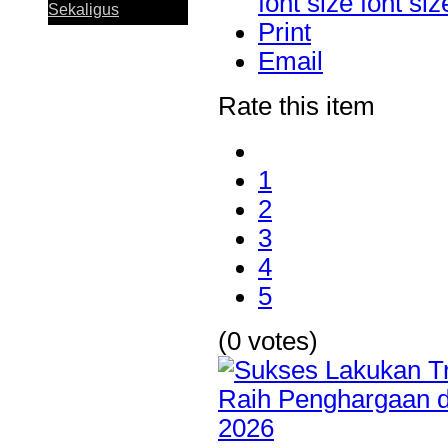
font size
Sekaligus
Print
Email
Rate this item
Perkuat Sinergi
Antar KUB, Kinerja
1
Konsolidasi Bank
Jatim Tumbuh
2
Positif pada
Semester I 2026
3
4
5
Bank Jatim dan
PCI Muslimat NU
(0 votes)
Hong Kong Jalin
Kerja Sama
Pemanfaatan
Layanan Remitansi
bagi PMI
Bank Jatim Dukung