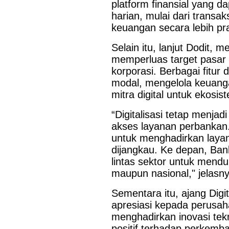
platform finansial yang 
dukungan terhadap kegiatan Misi Dagang dan Investasi Peme
harian, mulai dari transa
digelar di Regal Hotel Hong Kong pada Kamis...
keuangan secara lebih pra
Selain itu, lanjut Dodit, 
memperluas target pasar
korporasi. Berbagai fit
modal, mengelola keuan
mitra digital untuk ekosist
“Digitalisasi tetap menj
akses layanan perbankan. 
untuk menghadirkan layan
dijangkau. Ke depan, Ban
lintas sektor untuk mend
maupun nasional," jelasny
Sementara itu, ajang Dig
apresiasi kepada perusahaa
menghadirkan inovasi tek
positif terhadap perkemb