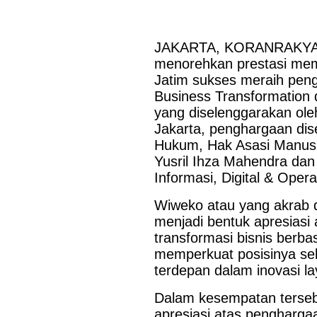
Misi Dagang Dan
Last Updated on Jul 30 2026
Investasi Pemprov
Jatim Di Hongkong
Perkuat Sinergi Antar KUB, Kinerja Konsolidasi
JAKARTA, KORANRAKYAT.
Bagi UMKM
pada Semester I 2026
menorehkan prestasi me
Jatim sukses meraih pengh
SURABAYA,KORANRAKYAT.COM,- 29 Juli 2026. PT Bank 
Business Transformation 
Tbk (Bank Jatim) terus memperkuat perannya sebagai entit
(KUB) melalui berbagai sinergi strategis bersama bank pem
yang diselenggarakan ole
Perkuat Sinergi
Langkah tersebut merupakan wujud...
Jakarta, penghargaan dis
Antar BPD, Bank
Jatim dan Bank
Hukum, Hak Asasi Manusi
NTT Jalin Kerja
Yusril Ihza Mahendra dan 
Sama Layanan
Informasi, Digital & Oper
Jasa Remitansi
Kemitraan
Wiweko atau yang akrab d
menjadi bentuk apresiasi
transformasi bisnis berbas
memperkuat posisinya se
terdepan dalam inovasi la
Dalam kesempatan terseb
apresiasi atas pengharga