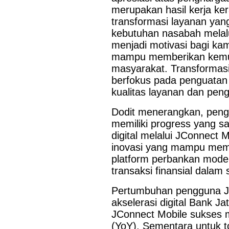
merupakan hasil kerja ke
transformasi layanan yan
kebutuhan nasabah melalu
menjadi motivasi bagi kam
mampu memberikan kemud
masyarakat. Transformasi
berfokus pada penguatan 
Last Updated on Jul 28 2026
kualitas layanan dan pen
Bank Jatim dan PCI Muslimat NU Hong Kong Ja
Dodit menerangkan, pengha
Layanan Remitansi bagi PMI
memiliki progress yang 
digital melalui JConnect 
HONG KONG, KORANRAKYAT.COM24 Juli 2026. PT Bank P
inovasi yang mampu mempe
Tbk (Bank Jatim) terus memperkuat komitmennya dalam mem
keuangan bagi Pekerja Migran Indonesia (PMI). Komitmen ter
platform perbankan mode
penandatanganan Perjanjian Kerja Sama (PKS) antara...
transaksi finansial dalam s
Pertumbuhan pengguna JCo
akselerasi digital Bank 
JConnect Mobile sukses 
(YoY). Sementara untuk t