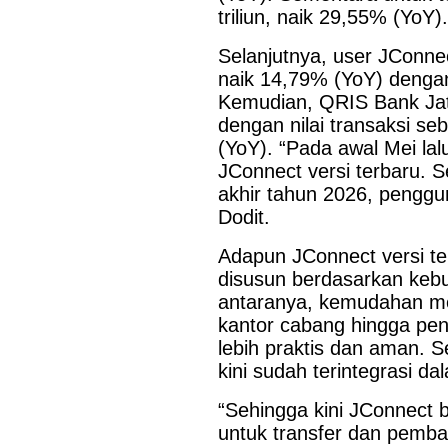
triliun, naik 29,55% (YoY)
Selanjutnya, user JConne
naik 14,79% (YoY) dengan 
Kemudian, QRIS Bank Jat
dengan nilai transaksi se
(YoY). “Pada awal Mei lal
JConnect versi terbaru. 
akhir tahun 2026, penggun
Dodit.
Adapun JConnect versi te
disusun berdasarkan kebu
antaranya, kemudahan me
kantor cabang hingga pen
Last Updated on Jul 28 2026
lebih praktis dan aman. Se
Bank Jatim Dukung Misi Dagang Dan Investasi
kini sudah terintegrasi da
Bagi UMKM
“Sehingga kini JConnect b
HONG KONG, KORANRAKYAT.COM,-23 Juli 2026. PT Bank 
untuk transfer dan pemba
Tbk (Bank Jatim) terus mendorong pertumbuhan ekonomi daer