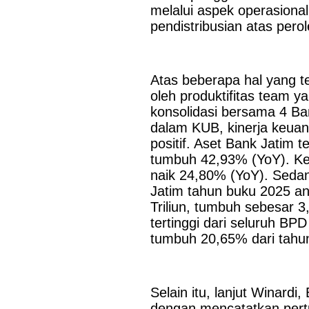
melalui aspek operasional
pendistribusian atas per
Atas beberapa hal yang 
oleh produktifitas team y
konsolidasi bersama 4 B
dalam KUB, kinerja keuan
positif. Aset Bank Jatim t
tumbuh 42,93% (YoY). Kem
naik 24,80% (YoY). Sedang
Jatim tahun buku 2025 an
Triliun, tumbuh sebesar 
tertinggi dari seluruh BPD
tumbuh 20,65% dari tahu
Selain itu, lanjut Winard
dengan mencatatkan pertu