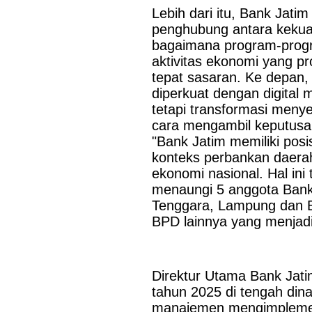
Lebih dari itu, Bank Jatim
Last Updated on Jul 24 2026
penghubung antara kekuata
bagaimana program-progr
Perkuat Sinergi Antar BPD, Bank Jatim dan Ban
aktivitas ekonomi yang p
Layanan Jasa Remitansi Kemitraan
tepat sasaran. Ke depan, 
SURABAYA,KORANRAKYAT.COM,- 22 Juli 2026. PT Bank 
diperkuat dengan digital m
Tbk (Bank Jatim) terus memperkuat transformasi digital dan ko
tetapi transformasi menye
Pembangunan Daerah (BPD) guna menghadirkan layanan keua
cara mengambil keputusan
efisien, dan berdaya saing. Salah...
"Bank Jatim memiliki posi
konteks perbankan daerah
ekonomi nasional. Hal ini
menaungi 5 anggota Bank
Tenggara, Lampung dan B
BPD lainnya yang menjadi
Direktur Utama Bank Jat
tahun 2025 di tengah dina
manajemen mengimplement