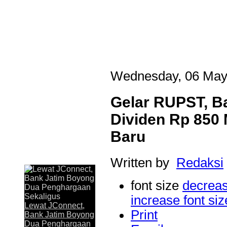
Wednesday, 06 May
Gelar RUPST, B
Dividen Rp 850 
Baru
Written by
Redaksi
Last Updated on Jul 31 2026
Lewat JConnect, Bank Jatim Boyong Dua Peng
font size
decreas
increase font siz
JAKARTA,KORANRAKYAT.COM,- 30 Juli 2026. Komitmen P
Lewat JConnect,
Timur Tbk (Bank Jatim) dalam menghadirkan layanan perbankan
Print
Bank Jatim Boyong
memperoleh apresiasi. Melalui aplikasi digital JConnect Mobi
Dua Penghargaan