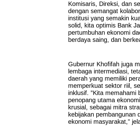
Komisaris, Direksi, dan s
dukungan terhadap kegiatan Misi Dagang dan Investasi Peme
digelar di Regal Hotel Hong Kong pada Kamis...
dengan semangat kolabor
institusi yang semakin k
solid, kita optimis Bank 
pertumbuhan ekonomi dae
berdaya saing, dan berkea
Gubernur Khofifah juga 
lembaga intermediasi, t
daerah yang memiliki pera
memperkuat sektor riil,
inklusif. ”Kita memahami 
penopang utama ekonomi 
krusial, sebagai mitra s
kebijakan pembangunan da
ekonomi masyarakat," jel