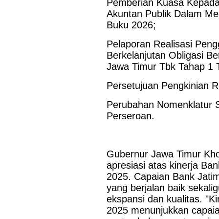
Pemberian Kuasa Kepada
Akuntan Publik Dalam Me
Buku 2026;
Pelaporan Realisasi Pe
Berkelanjutan Obligasi 
Jawa Timur Tbk Tahap 1 
Persetujuan Pengkinian R
Last Updated on Jul 28 2026
Bank Jatim dan PCI Muslimat NU Hong Kong Ja
Perubahan Nomenklatur S
Layanan Remitansi bagi PMI
Perseroan.
HONG KONG, KORANRAKYAT.COM24 Juli 2026. PT Bank P
Tbk (Bank Jatim) terus memperkuat komitmennya dalam mem
keuangan bagi Pekerja Migran Indonesia (PMI). Komitmen ter
Gubernur Jawa Timur Kho
penandatanganan Perjanjian Kerja Sama (PKS) antara...
apresiasi atas kinerja Ba
2025. Capaian Bank Jatim
yang berjalan baik seka
ekspansi dan kualitas. "
2025 menunjukkan capaian 