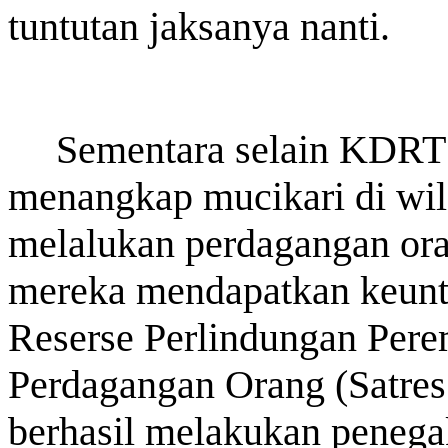
tuntutan jaksanya nanti.
Sementara selain KDRT
menangkap mucikari di wi
melalukan perdagangan oran
mereka mendapatkan keunt
Last Updated on Jul 24 2026
Reserse Perlindungan Per
Perkuat Sinergi Antar BPD, Bank Jatim dan Ban
Perdagangan Orang (Satres
Layanan Jasa Remitansi Kemitraan
SURABAYA,KORANRAKYAT.COM,- 22 Juli 2026. PT Bank 
berhasil melakukan peneg
Tbk (Bank Jatim) terus memperkuat transformasi digital dan ko