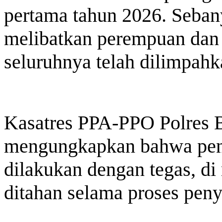
Pembangunan Daerah (BPD) guna menghadirkan layanan keua
pertama tahun 2026. Seba
efisien, dan berdaya saing. Salah...
melibatkan perempuan dan 
seluruhnya telah dilimpahk
Kasatres PPA-PPO Polres 
mengungkapkan bahwa peny
dilakukan dengan tegas, di
ditahan selama proses peny