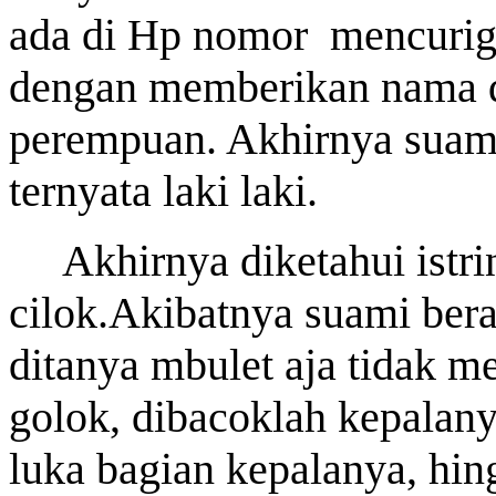
Last Updated on Jul 28 2026
ada di Hp nomor
mencurig
Bank Jatim dan PCI Muslimat NU Hong Kong Ja
dengan memberikan nama d
Layanan Remitansi bagi PMI
HONG KONG, KORANRAKYAT.COM24 Juli 2026. PT Bank P
perempuan. Akhirnya suami
Tbk (Bank Jatim) terus memperkuat komitmennya dalam mem
keuangan bagi Pekerja Migran Indonesia (PMI). Komitmen ter
ternyata laki laki.
penandatanganan Perjanjian Kerja Sama (PKS) antara...
Akhirnya diketahui istr
cilok.Akibatnya suami beran
ditanya mbulet aja tidak 
golok, dibacoklah kepalan
luka bagian kepalanya, hi