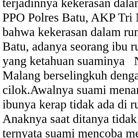
terjadinnya kekerasan dal
Perkuat Sinergi
Langkah tersebut merupakan wujud...
Antar BPD, Bank
Jatim dan Bank
PPO Polres Batu, AKP Tri
NTT Jalin Kerja
Sama Layanan
bahwa kekerasan dalam rum
Jasa Remitansi
Kemitraan
Batu, adanya seorang ibu r
yang ketahuan suaminya 
Malang berselingkuh deng
cilok.Awalnya suami mena
ibunya kerap tidak ada di
Anaknya saat ditanya tidak
ternyata suami mencoba men