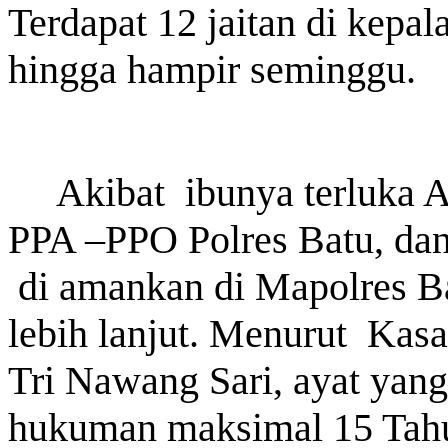
Terdapat 12 jaitan di kepa
hingga hampir seminggu.
Last Updated on Jul 28 2026
Akibat
ibunya terluka
Bank Jatim Dukung Misi Dagang Dan Investasi
Bagi UMKM
PPA –PPO Polres Batu, dan
HONG KONG, KORANRAKYAT.COM,-23 Juli 2026. PT Bank 
di amankan di Mapolres B
Tbk (Bank Jatim) terus mendorong pertumbuhan ekonomi daer
dukungan terhadap kegiatan Misi Dagang dan Investasi Peme
digelar di Regal Hotel Hong Kong pada Kamis...
lebih lanjut. Menurut
Kasa
Tri Nawang Sari, ayat yang
hukuman maksimal 15 Tahu