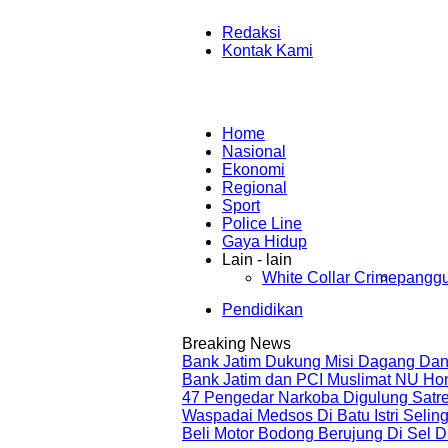
Redaksi
Kontak Kami
Home
Nasional
Ekonomi
Regional
Sport
Police Line
Gaya Hidup
Lain - lain
White Collar Crime
panggu
Pendidikan
Breaking News
Bank Jatim Dukung Misi Dagang Dan
Bank Jatim dan PCI Muslimat NU Ho
47 Pengedar Narkoba Digulung Satr
Waspadai Medsos Di Batu Istri Seli
Beli Motor Bodong Berujung Di Sel 