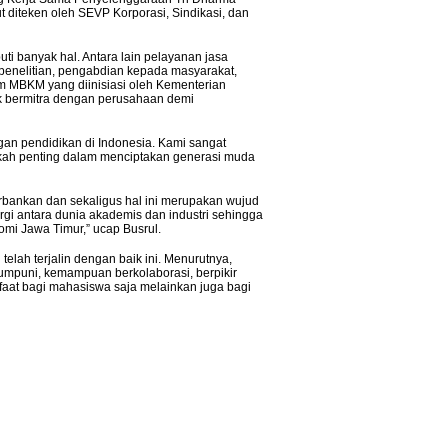
iteken oleh SEVP Korporasi, Sindikasi, dan
ti banyak hal. Antara lain pelayanan jasa
 penelitian, pengabdian kepada masyarakat,
 MBKM yang diinisiasi oleh Kementerian
uk bermitra dengan perusahaan demi
n pendidikan di Indonesia. Kami sangat
gkah penting dalam menciptakan generasi muda
bankan dan sekaligus hal ini merupakan wujud
rgi antara dunia akademis dan industri sehingga
mi Jawa Timur,” ucap Busrul.
lah terjalin dengan baik ini. Menurutnya,
puni, kemampuan berkolaborasi, berpikir
nfaat bagi mahasiswa saja melainkan juga bagi