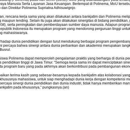
a Manusia Serta Layanan Jasa Keuangan. Bertempat di Polinema, MoU tersebut d
inerja Konsolidasi Bank Jatim Tumbuh Positif
dan Direktur Polinema Supriatna Adhisuwignjo.
an, rencana kerja sama yang akan dilakukan antara bankjatim dan Polinema melipu
 maupun lending. Selain itu juga akan dilakukan sinergitas di bidang pendidikan,
Juli 2026. PT Bank Pembangunan Daerah Jawa Timur
M), serta peningkatan dan pemberdayaan sumber daya manusia. Adapun program
Republik Indonesia itu merupakan program yang mendorong perguruan tinggi unt
perannya sebagai entitas utama dalam Kelompok Usaha Bank
ng mahasiswanya.
ategis bersama bank pembangunan daerah anggota KUB.
erhadap dunia pendidikan dengan turut mendukung berbagai program pengembanga
 Kami percaya bahwa sinergi antara dunia perbankan dan akademisi merupakan lan
Busrul.
iswa Polinema dapat memperoleh pengalaman praktis yang berharga di dunia per
s pendidikan tinggi di Jawa Timur. “Semoga kerja sama ini dapat menciptakan sine
a program baru yang pada akhirnya akan berkontribusi pada pembangunan ekono
ikan terima kasih yang sebesar-besarnya kepada bankjatim atas kolaborasi yang te
susnya mahasiswa, untuk siap menghadapi dunia kerja dengan kompetensi mum
i percaya sinergi dunia pendidikan dan dunia industri, tidak hanya memberikan ma
bankjatim pada khususnya,” pungkasnya.(an)