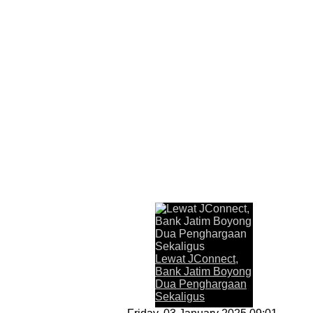
Last Updated on Jul 31 2026
Lewat JConnect, Bank Jati
JAKARTA,KORANRAKYAT.COM,- 30 J
Lewat JConnect,
Timur Tbk (Bank Jatim) dalam mengha
Bank Jatim Boyong
memperoleh apresiasi. Melalui aplika
Dua Penghargaan
penghargaan Top Digital Application..
Sekaligus