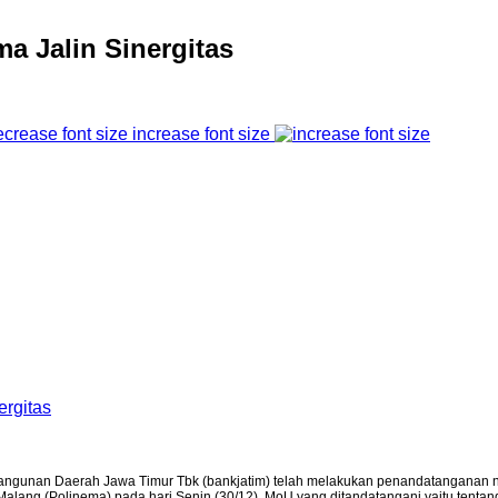
a Jalin Sinergitas
increase font size
nan Daerah Jawa Timur Tbk (bankjatim) telah melakukan penandatanganan 
Malang (Polinema) pada hari Senin (30/12). MoU yang ditandatangani yaitu tent