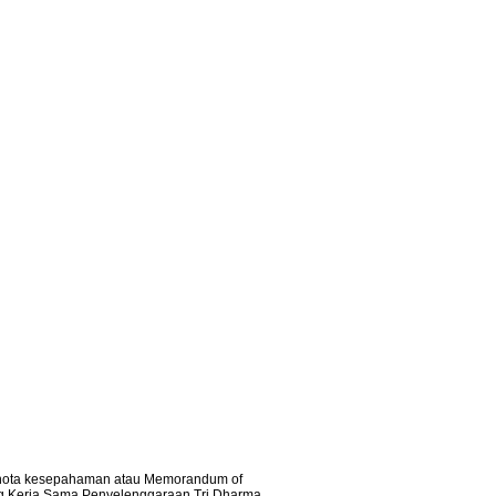
nota kesepahaman atau Memorandum of
ang Kerja Sama Penyelenggaraan Tri Dharma