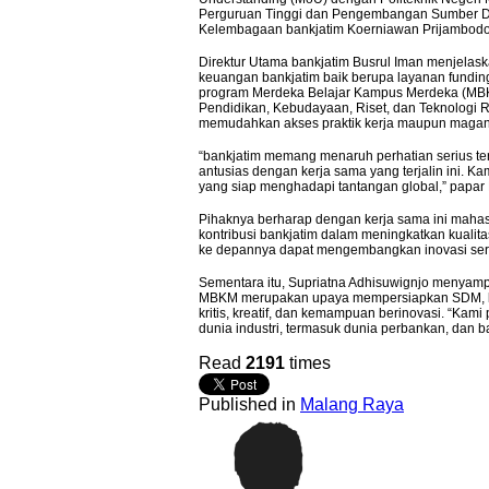
Perguruan Tinggi dan Pengembangan Sumber Day
Jatim Di Hongkong
Perkuat Sinergi Antar KUB, K
Kelembagaan bankjatim Koerniawan Prijambodo 
Bagi UMKM
pada Semester I 2026
Direktur Utama bankjatim Busrul Iman menjelask
keuangan bankjatim baik berupa layanan funding
SURABAYA,KORANRAKYAT.COM,- 29 
program Merdeka Belajar Kampus Merdeka (MBK
Pendidikan, Kebudayaan, Riset, dan Teknologi 
Tbk (Bank Jatim) terus memperkuat 
memudahkan akses praktik kerja maupun maga
(KUB) melalui berbagai sinergi str
Perkuat Sinergi
Langkah tersebut merupakan wujud...
“bankjatim memang menaruh perhatian serius t
Antar BPD, Bank
antusias dengan kerja sama yang terjalin ini.
Jatim dan Bank
yang siap menghadapi tantangan global,” papar 
NTT Jalin Kerja
Sama Layanan
Pihaknya berharap dengan kerja sama ini mahas
kontribusi bankjatim dalam meningkatkan kualita
Jasa Remitansi
ke depannya dapat mengembangkan inovasi sert
Kemitraan
Sementara itu, Supriatna Adhisuwignjo menyampa
MBKM merupakan upaya mempersiapkan SDM, khu
kritis, kreatif, dan kemampuan berinovasi. “Kam
dunia industri, termasuk dunia perbankan, dan 
Read
2191
times
Published in
Malang Raya