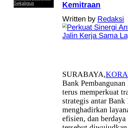
penghargaan Top Digital Application...
Kemitraan
Sekaligus
Written by
Redaksi
Perkuat Sinergi
Antar KUB, Kinerja
Konsolidasi Bank
Jatim Tumbuh
Positif pada
Semester I 2026
SURABAYA,
KORA
Bank Pembangunan D
Bank Jatim dan
terus memperkuat tra
PCI Muslimat NU
strategis antar Ba
Hong Kong Jalin
Kerja Sama
menghadirkan layana
Pemanfaatan
Layanan Remitansi
efisien, dan berdaya
bagi PMI
tersebut diwujudkan
Bank Jatim Dukung