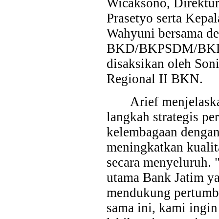
Wicaksono, Direktur
Prasetyo serta Kepa
Wahyuni bersama de
BKD/BKPSDM/BKPP
disaksikan oleh Son
Regional II BKN.
Arief menjelask
langkah strategis p
kelembagaan dengan 
meningkatkan kuali
secara menyeluruh.
utama Bank Jatim ya
mendukung pertumbuh
sama ini, kami ing