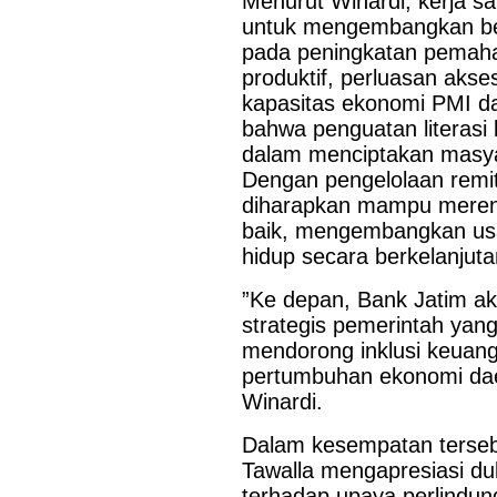
Menurut Winardi, kerja s
untuk mengembangkan be
pada peningkatan pemaha
produktif, perluasan aks
kapasitas ekonomi PMI da
bahwa penguatan literasi
dalam menciptakan masyar
Dengan pengelolaan remit
diharapkan mampu meren
baik, mengembangkan usah
hidup secara berkelanjuta
”Ke depan, Bank Jatim a
strategis pemerintah yan
mendorong inklusi keuan
pertumbuhan ekonomi daer
Winardi.
Dalam kesempatan terseb
Tawalla mengapresiasi d
terhadap upaya perlindun