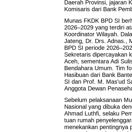
Daerah Provinsi, jajaran
Komisaris dari Bank Pem
Munas FKDK BPD SI berh
2026–2029 yang terdiri a
Koordinator Wilayah. Dal
Jateng, Dr. Drs. Adnas.,
BPD SI periode 2026–2029,
Sekretaris dipercayakan 
Aceh, sementara Adi Sulis
Bendahara Umum. Tim for
Hasibuan dari Bank Ban
SI dan Prof. M. Mas'ud S
Anggota Dewan Penaseha
Sebelum pelaksanaan Mu
Nasional yang dibuka den
Ahmad Luthfi, selaku Pe
tuan rumah penyelengga
menekankan pentingnya 