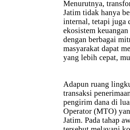
Menurutnya, transfo
Jatim tidak hanya b
internal, tetapi ju
ekosistem keuangan y
dengan berbagai mit
masyarakat dapat m
yang lebih cepat, mu
Adapun ruang lingku
transaksi penerimaa
Last Updated on Jul 28 2026
pengirim dana di lu
Bank Jatim Dukung Misi Dagang Dan Investasi
Operator (MTO) yan
Bagi UMKM
Jatim. Pada tahap aw
HONG KONG, KORANRAKYAT.COM,-23 Juli 2026. PT Bank 
tersebut melayani k
Tbk (Bank Jatim) terus mendorong pertumbuhan ekonomi daer