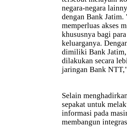
dukungan terhadap kegiatan Misi Dagang dan Investasi Peme
negara-negara lainny
digelar di Regal Hotel Hong Kong pada Kamis...
dengan Bank Jatim. 
memperluas akses ma
khususnya bagi para
keluarganya. Denga
dimiliki Bank Jatim
dilakukan secara leb
jaringan Bank NTT," 
Selain menghadirkan
sepakat untuk mela
informasi pada masin
membangun integras