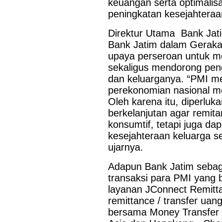
keuangan serta optimalis
peningkatan kesejahteraa
Direktur Utama Bank Jat
Bank Jatim dalam Gerakan
upaya perseroan untuk me
sekaligus mendorong peng
dan keluarganya. “PMI me
perekonomian nasional mel
Oleh karena itu, diperlu
berkelanjutan agar remit
konsumtif, tetapi juga d
kesejahteraan keluarga s
ujarnya.
Adapun Bank Jatim sebag
transaksi para PMI yang 
layanan JConnect Remitt
remittance / transfer uang
bersama Money Transfer 